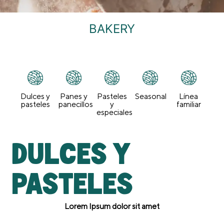
BAKERY
Dulces y
Panes y
Pasteles
Seasonal
Línea
pasteles
panecillos
y
familiar
especiales
Dulces y
pasteles
Lorem Ipsum dolor sit amet