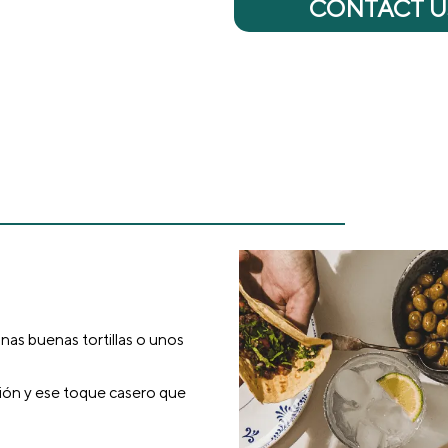
CONTACT U
as buenas tortillas o unos
.
ición y ese toque casero que