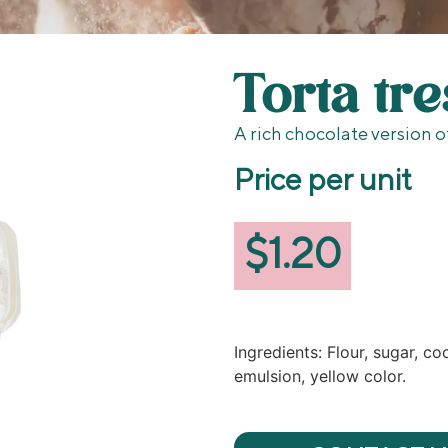
Torta tre
A rich chocolate version 
Price per unit
$
1.20
Ingredients: Flour, sugar, co
emulsion, yellow color.