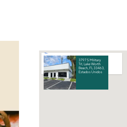
3797 S Military
Trl, Lake Worth
Beach, FL 33463,
Estados Unidos