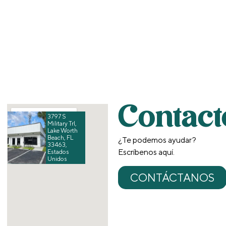
Contact
3797 S
Military Trl,
Lake Worth
Beach, FL
¿Te podemos ayudar?
33463,
Escríbenos aquí.
Estados
Unidos
CONTÁCTANOS