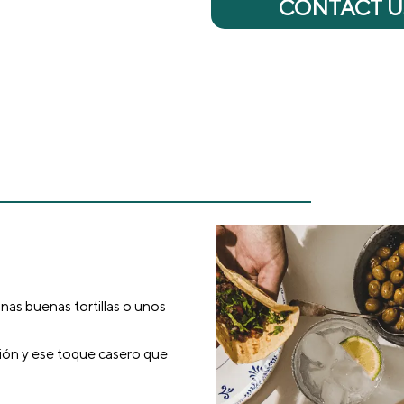
CONTACT U
as buenas tortillas o unos
.
ición y ese toque casero que