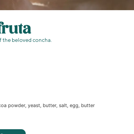
fruta
of the beloved concha.
coa powder, yeast, butter, salt, egg, butter