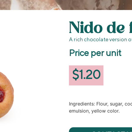
Nido de 
A rich chocolate version 
Price per unit
$
1.20
Ingredients: Flour, sugar, co
emulsion, yellow color.