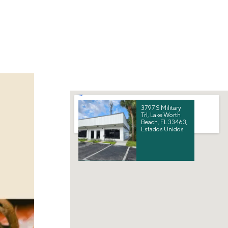
3797 S Military
Trl, Lake Worth
Beach, FL 33463,
Estados Unidos